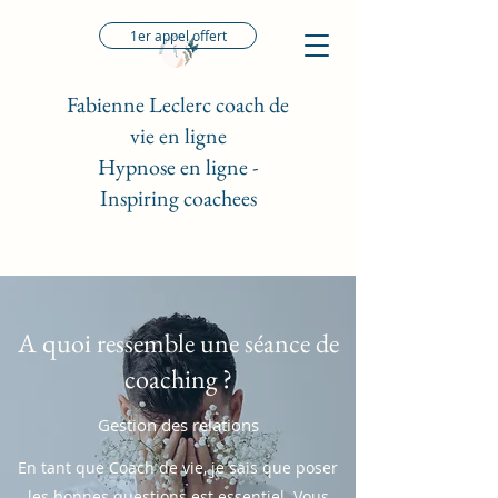
1er appel offert
Fabienne Leclerc coach de
vie en ligne
Hypnose en ligne -
Inspiring coachees
A quoi ressemble une séance de
coaching ?
Gestion des relations
En tant que Coach de vie, je sais que poser
les bonnes questions est essentiel. Vous